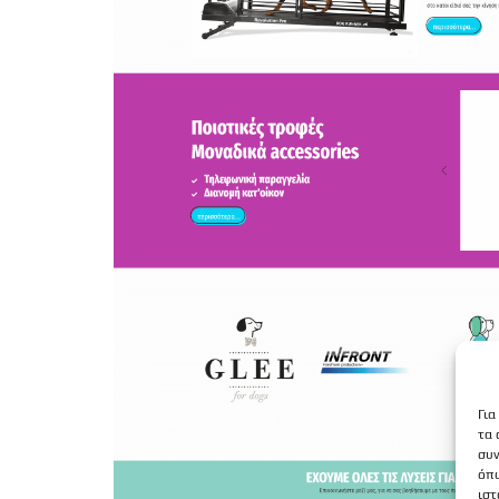
Για
τα 
συν
όπω
ιστ