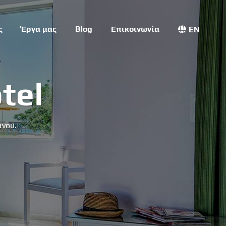
ς
Έργα μας
Blog
Επικοινωνία
EN
tel
μνου.