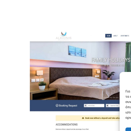
Για
τα 
συν
όπω
ιστ
αρν